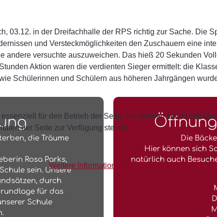
, 03.12. in der Dreifachhalle der RPS richtig zur Sache. Die S
indernissen und Versteckmöglichkeiten den Zuschauern eine i
 andere versuchte auszuweichen. Das hieß 20 Sekunden Vollgas
tunden Aktion waren die verdienten Sieger ermittelt: die Klass
sowie Schülerinnen und Schülern aus höheren Jahrgängen wurde
essenziell für den Betrieb der Seite. Sie können selbst entsch
nung
Öffnungz
täten der Seite zur Verfügung stehen.
terben, die Träume
Die Bäcker
Hier können sich S
berin Rosa Parks,
natürlich auch Besuche
Weitere Informationen
|
Impressum
Schule sein. Unsere
undsätzen, durch
Grundlage für das
D
nserer Schule
M
.