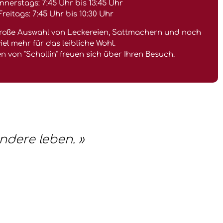
nnerstags: 7:45 Uhr bis 13:45 Uhr
Freitags: 7:45 Uhr bis 10:30 Uhr
 große Auswahl von Leckereien, Sattmachern und noch
iel mehr für das leibliche Wohl.
 von "Schollin" freuen sich über Ihren Besuch.
ndere leben. »