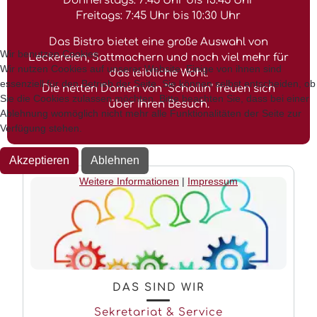
Donnerstags: 7:45 Uhr bis 13:45 Uhr
Freitags: 7:45 Uhr bis 10:30 Uhr
Das Bistro bietet eine große Auswahl von
Wir benutzen Cookies
Leckereien, Sattmachern und noch viel mehr für
Wir nutzen Cookies auf unserer Website. Einige von ihnen sind
das leibliche Wohl.
essenziell für den Betrieb der Seite. Sie können selbst entscheiden, ob
Die netten Damen von "Schollin" freuen sich
Sie die Cookies zulassen möchten. Bitte beachten Sie, dass bei einer
über Ihren Besuch.
Ablehnung womöglich nicht mehr alle Funktionalitäten der Seite zur
Verfügung stehen.
Akzeptieren
Ablehnen
Weitere Informationen
|
Impressum
DAS SIND WIR
Sekretariat & Service