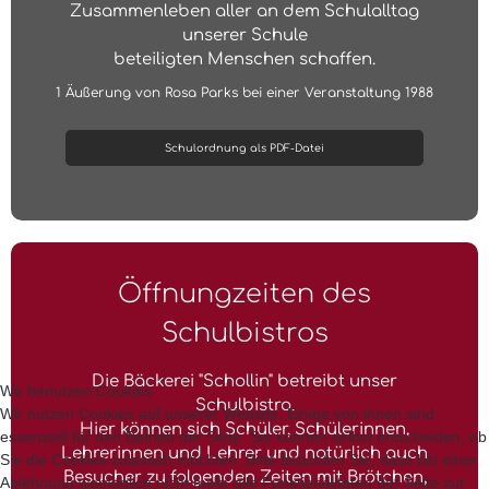
Zusammenleben aller an dem Schulalltag
unserer Schule
beteiligten Menschen schaffen.
1 Äußerung von Rosa Parks bei einer Veranstaltung 1988
Schulordnung als PDF-Datei
Öffnungzeiten des
Schulbistros
Die Bäckerei "Schollin" betreibt unser
Wir benutzen Cookies
Schulbistro.
Wir nutzen Cookies auf unserer Website. Einige von ihnen sind
Hier können sich Schüler, Schülerinnen,
essenziell für den Betrieb der Seite. Sie können selbst entscheiden, ob
Lehrerinnen und Lehrer und natürlich auch
Sie die Cookies zulassen möchten. Bitte beachten Sie, dass bei einer
Besucher zu folgenden Zeiten mit Brötchen,
Ablehnung womöglich nicht mehr alle Funktionalitäten der Seite zur