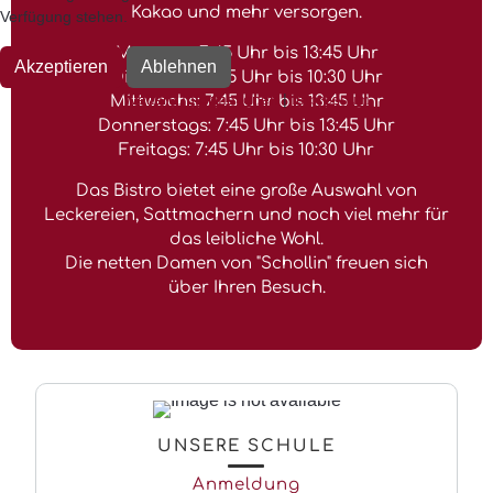
Kakao und mehr versorgen.
Verfügung stehen.
Montags: 7:45 Uhr bis 13:45 Uhr
Akzeptieren
Ablehnen
Dienstags: 7:45 Uhr bis 10:30 Uhr
Weitere Informationen
|
Impressum
Mittwochs: 7:45 Uhr bis 13:45 Uhr
Donnerstags: 7:45 Uhr bis 13:45 Uhr
Freitags: 7:45 Uhr bis 10:30 Uhr
Das Bistro bietet eine große Auswahl von
Leckereien, Sattmachern und noch viel mehr für
das leibliche Wohl.
Die netten Damen von "Schollin" freuen sich
über Ihren Besuch.
UNSERE SCHULE
Anmeldung