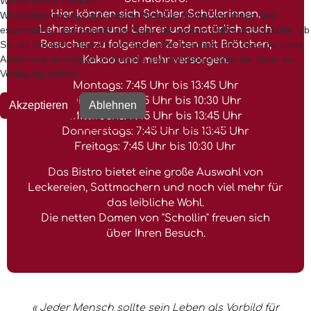
Wir benutzen Cookies
Hier können sich Schüler, Schülerinnen,
Wir nutzen Cookies auf unserer Website. Einige von ihnen sind
Lehrerinnen und Lehrer und natürlich auch
essenziell für den Betrieb der Seite. Sie können selbst entscheiden, ob
Sie die Cookies zulassen möchten. Bitte beachten Sie, dass bei einer
Besucher zu folgenden Zeiten mit Brötchen,
Ablehnung womöglich nicht mehr alle Funktionalitäten der Seite zur
Kakao und mehr versorgen.
Verfügung stehen.
Montags: 7:45 Uhr bis 13:45 Uhr
Dienstags: 7:45 Uhr bis 10:30 Uhr
Akzeptieren
Ablehnen
Mittwochs: 7:45 Uhr bis 13:45 Uhr
Weitere Informationen
|
Impressum
Donnerstags: 7:45 Uhr bis 13:45 Uhr
Freitags: 7:45 Uhr bis 10:30 Uhr
Das Bistro bietet eine große Auswahl von
Leckereien, Sattmachern und noch viel mehr für
das leibliche Wohl.
Die netten Damen von "Schollin" freuen sich
über Ihren Besuch.
« Jeder Mensch sollte sein Leben als Vorbild für