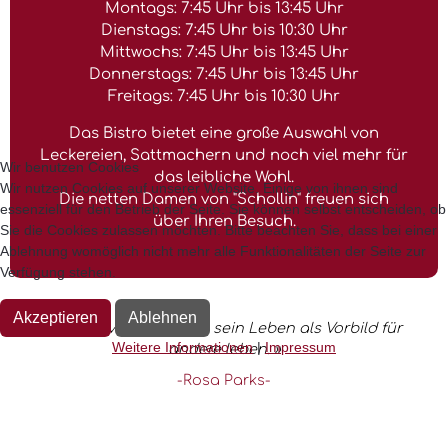
Montags: 7:45 Uhr bis 13:45 Uhr
Dienstags: 7:45 Uhr bis 10:30 Uhr
Mittwochs: 7:45 Uhr bis 13:45 Uhr
Donnerstags: 7:45 Uhr bis 13:45 Uhr
Freitags: 7:45 Uhr bis 10:30 Uhr
Das Bistro bietet eine große Auswahl von
Leckereien, Sattmachern und noch viel mehr für
Wir benutzen Cookies
das leibliche Wohl.
Wir nutzen Cookies auf unserer Website. Einige von ihnen sind
Die netten Damen von "Schollin" freuen sich
essenziell für den Betrieb der Seite. Sie können selbst entscheiden, ob
über Ihren Besuch.
Sie die Cookies zulassen möchten. Bitte beachten Sie, dass bei einer
Ablehnung womöglich nicht mehr alle Funktionalitäten der Seite zur
Verfügung stehen.
Akzeptieren
Ablehnen
« Jeder Mensch sollte sein Leben als Vorbild für
Weitere Informationen
|
Impressum
andere leben. »
-Rosa Parks-