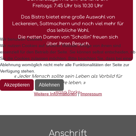
Freitags: 7:45 Uhr bis 10:30 Uhr
Das Bistro bietet eine große Auswahl von
Leckereien, Sattmachern und noch viel mehr für
das leibliche Wohl.
Die netten Damen von "Schollin" freuen sich
Wir benutzen Cookies
über Ihren Besuch.
Wir nutzen Cookies auf unserer Website. Einige von ihnen sind
essenziell für den Betrieb der Seite. Sie können selbst entscheiden, ob
Sie die Cookies zulassen möchten. Bitte beachten Sie, dass bei einer
Ablehnung womöglich nicht mehr alle Funktionalitäten der Seite zur
Verfügung stehen.
« Jeder Mensch sollte sein Leben als Vorbild für
andere leben. »
Akzeptieren
Ablehnen
-Rosa Parks-
Weitere Informationen
|
Impressum
Anschrift