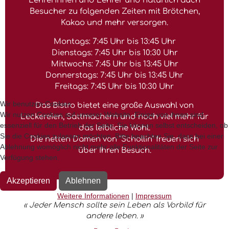
Lehrerinnen und Lehrer und natürlich auch
Besucher zu folgenden Zeiten mit Brötchen,
Kakao und mehr versorgen.
Montags: 7:45 Uhr bis 13:45 Uhr
Dienstags: 7:45 Uhr bis 10:30 Uhr
Mittwochs: 7:45 Uhr bis 13:45 Uhr
Donnerstags: 7:45 Uhr bis 13:45 Uhr
Freitags: 7:45 Uhr bis 10:30 Uhr
Wir benutzen Cookies
Das Bistro bietet eine große Auswahl von
Wir nutzen Cookies auf unserer Website. Einige von ihnen sind
Leckereien, Sattmachern und noch viel mehr für
essenziell für den Betrieb der Seite. Sie können selbst entscheiden, ob
das leibliche Wohl.
Sie die Cookies zulassen möchten. Bitte beachten Sie, dass bei einer
Die netten Damen von "Schollin" freuen sich
Ablehnung womöglich nicht mehr alle Funktionalitäten der Seite zur
über Ihren Besuch.
Verfügung stehen.
Akzeptieren
Ablehnen
Weitere Informationen
|
Impressum
« Jeder Mensch sollte sein Leben als Vorbild für
andere leben. »