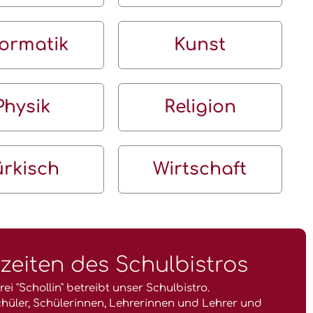
formatik
Kunst
Physik
Religion
ürkisch
Wirtschaft
eiten des Schulbistros
ei "Schollin" betreibt unser Schulbistro.
chüler, Schülerinnen, Lehrerinnen und Lehrer und