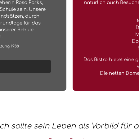
berin Rosa Parks,
natürlich auch Besuche
Schule sein. Unsere
undsätzen, durch
Grundlage für das
D
nserer Schule
M
.
Do
ltung 1988
Das Bistro bietet eine
v
Die netten Damen
h sollte sein Leben als Vorbild für a