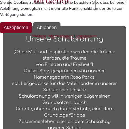
Wirtschaft
Sie die Cookies zulassen möchten. Bitte beachten Sie, dass bei einer
Ablehnung womöglich nicht mehr alle Funktionalitäten der Seite zur
Verfügung stehen.
Akzeptieren
Ablehnen
Weitere Informationen
|
Impressum
Unsere Schulordnung
„Ohne Mut und Inspiration werden die Träume
sterben, die Träume
von Frieden und Freiheit.“1
Dieser Satz, gesprochen von unserer
Namensgeberin Rosa Parks,
soll Leitgedanke für das Miteinander in unserer
Schule sein. Unsere
Schulordnung will in wenigen allgemeinen
Grundsätzen, durch
Gebote, aber auch durch Verbote, eine klare
Grundlage für das
Zusammenleben aller an dem Schulalltag
unserer Schule